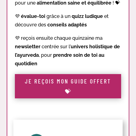
pour une
alimentation saine et équilibrée
!
💝
💜
é
value-toi
grâce à un
quizz ludique
et
découvre des
conseils adaptés
💜 r
eçois ensuite chaque quinzaine ma
newsletter
centrée sur l’
univers holistique de
l’ayurveda
, pour
prendre soin de toi
au
quotidien
JE REÇOIS MON GUIDE OFFERT
💝