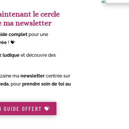
intenant le cercle
de ma newsletter
ide complet
pour une
brée
!
💝
z ludique
et découvre des
nzaine ma
newsletter
centrée sur
veda
, pour
prendre soin de toi
au
N GUIDE OFFERT 💝