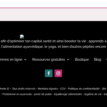
in d'optimiser ton capital santé et ainsi booster ta vie : apprends à
l'alimentation ayurvédique, le yoga, et bien d’autres pépites encore
mmes en ligne
Ressources gratuites
Boutique
Blog
nie EI – Tous droits réservés -
Mentions légales
-
CGV
-
Politique de confidentialité
- Site
 - Praticienne en ayurveda - perte de poids - équilibrage alimentaire -
hygiène de vie - bi