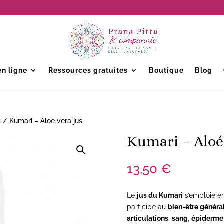
n ligne
Ressources gratuites
Boutique
Blog
s
/ Kumari – Aloé vera jus
Kumari – Aloé
13,50
€
Le
jus du Kumari
s’emploie e
participe au
bien-être généra
articulations
,
sang
,
épiderme