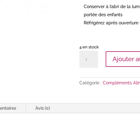
Conserver à l’abri de la lum
portée des enfants
Réfrigérez après ouverture
4 en stock
quantité
Ajouter a
de
Kumari
–
Aloé
Catégorie :
Compléments Alim
vera
jus
entaires
Avis (0)