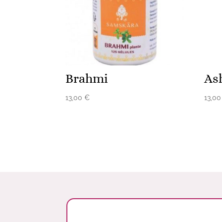
Brahmi
As
13,00
€
13,0