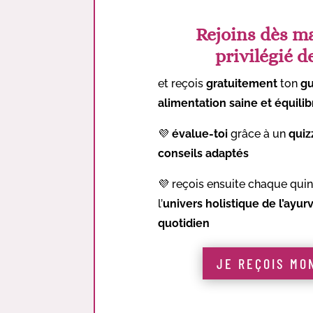
Rejoins dès ma
privilégié 
et reçois
gratuitement
ton
gu
alimentation saine et équili
💜
é
value-toi
grâce à un
quiz
conseils adaptés
💜 r
eçois ensuite chaque qui
l’
univers holistique de l’ayur
quotidien
JE REÇOIS MO