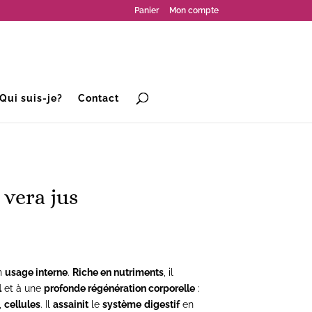
Panier
Mon compte
Qui suis-je?
Contact
 vera jus
n
usage interne
.
Riche en nutriments
, il
l
et à une
profonde régénération corporelle
:
,
cellules
.
Il
assainit
le
système
digestif
en