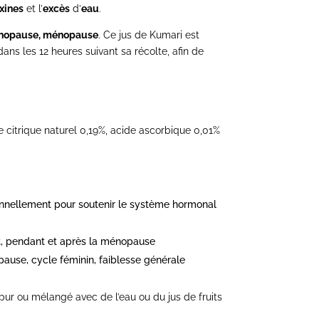
xines
et l’
excès
d’
eau
.
ménopause, ménopause
.
Ce jus de Kumari est
dans les 12 heures suivant sa récolte, afin de
e citrique naturel 0,19%, acide ascorbique 0,01%
onnellement pour soutenir le système hormonal
nt, pendant et après la ménopause
ause, cycle féminin, faiblesse générale
pur ou mélangé avec de l’eau ou du jus de fruits