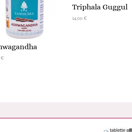
Triphala Guggul
14,00
€
hwagandha
0
€